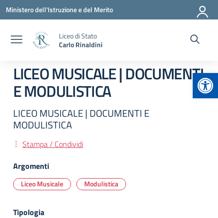
Vai ai contenuti
Vai al menu di navigazione
Vai al footer
Ministero dell'Istruzione e del Merito
Liceo di Stato
Carlo Rinaldini
LICEO MUSICALE | DOCUMENTI
Apr
E MODULISTICA
LICEO MUSICALE | DOCUMENTI E
MODULISTICA
Stampa / Condividi
Argomenti
Liceo Musicale
Modulistica
Tipologia