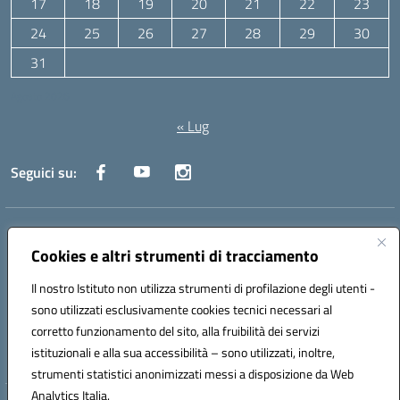
17
18
19
20
21
22
23
24
25
26
27
28
29
30
31
Agosto 2026
« Lug
Seguici su:
Indirizzo:
Via Canale 1, Ancona
Centralino:
071 204723
Email:
anpc010006@istruzione.it
Cookies e altri strumenti di tracciamento
Posta elettronica certificata (PEC):
anpc010006@pec.istruzione.it
Il nostro Istituto non utilizza strumenti di profilazione degli utenti -
Codice fiscale: 93020970427
sono utilizzati esclusivamente cookies tecnici necessari al
Codice meccanografico:
ANPC010006
corretto funzionamento del sito, alla fruibilità dei servizi
Codice unico di fatturazione (CUF): UFBE6V
istituzionali e alla sua accessibilità – sono utilizzati, inoltre,
strumenti statistici anonimizzati messi a disposizione da Web
Analytics Italia.