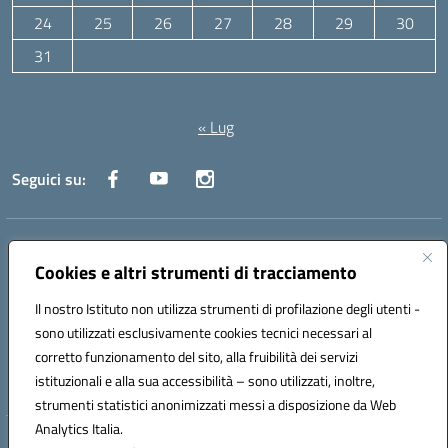
24
25
26
27
28
29
30
31
Agosto 2026
« Lug
Seguici su:
Indirizzo:
Via Canale 1, Ancona
Centralino:
071 204723
Email:
anpc010006@istruzione.it
Cookies e altri strumenti di tracciamento
Posta elettronica certificata (PEC):
anpc010006@pec.istruzione.it
Il nostro Istituto non utilizza strumenti di profilazione degli utenti -
Codice fiscale: 93020970427
sono utilizzati esclusivamente cookies tecnici necessari al
Codice meccanografico:
ANPC010006
corretto funzionamento del sito, alla fruibilità dei servizi
Codice unico di fatturazione (CUF): UFBE6V
istituzionali e alla sua accessibilità – sono utilizzati, inoltre,
strumenti statistici anonimizzati messi a disposizione da Web
Analytics Italia.
Hosting & Powered by 3D Solution S.r.l.