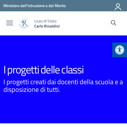
Vai ai contenuti
Vai al menu di navigazione
Vai al footer
Ministero dell'Istruzione e del Merito
Liceo di Stato
Carlo Rinaldini
Apr
I progetti delle classi
I progetti creati dai docenti della scuola e a
disposizione di tutti.