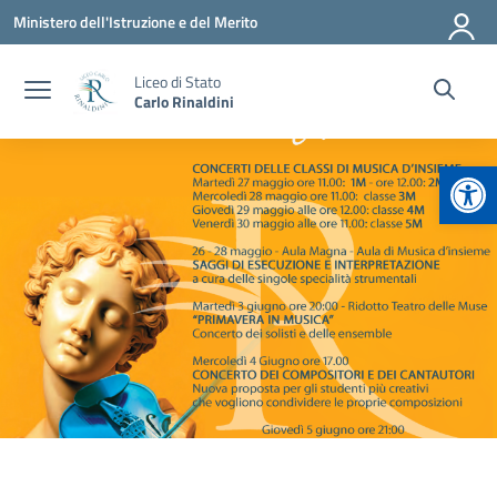
Vai ai contenuti
Vai al menu di navigazione
Vai al footer
Ministero dell'Istruzione e del Merito
Liceo di Stato
Carlo Rinaldini
Apr