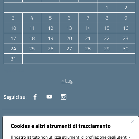
1
2
3
4
5
6
7
8
9
10
11
12
13
14
15
16
17
18
19
20
21
22
23
24
25
26
27
28
29
30
31
Agosto 2026
« Lug
Seguici su:
Indirizzo:
Via Canale 1, Ancona
Centralino:
071 204723
Email:
anpc010006@istruzione.it
Cookies e altri strumenti di tracciamento
Posta elettronica certificata (PEC):
anpc010006@pec.istruzione.it
Il nostro Istituto non utilizza strumenti di profilazione degli utenti -