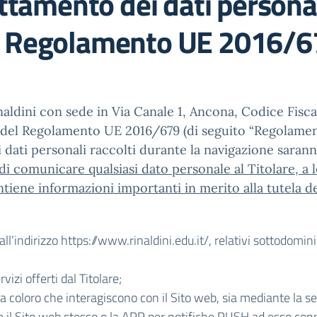
ttamento dei dati personali
l Regolamento UE 2016/6
inaldini con sede in Via Canale 1, Ancona, Codice Fisca
nsi del Regolamento UE 2016/679 (di seguito “Regolamen
e i dati personali raccolti durante la navigazione sarann
di comunicare qualsiasi dato personale al Titolare, a
tiene informazioni importanti in merito alla tutela de
 all’indirizzo https://www.rinaldini.edu.it/, relativi sottodom
vizi offerti dal Titolare;
 a coloro che interagiscono con il Sito web, sia mediante la s
ite il Sito web stesso o la APP per notifiche PUSH ad esso con