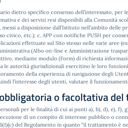
o
sario dietro specifico consenso dell’interessato, per le
rmativa e dei servizi resi disponibili alla Comunità scola
 messi a disposizione dall’Istituto nell’ambito delle pro
o civico, etc.); c. APP con notifiche PUSH per consenti
icazioni effettuate sul Sito stesso nelle varie aree (
mministrativa (Albo on-line e Amministrazione traspar
se attivo, mediante modulo (Form) di richiesta informaz
a le autorità giurisdizionali esercitino le loro funzion
amento della esperienza di navigazione degli Utenti); 
indi l’interesse degli utenti, valutare il funzionamento 
obbligatoria o facoltativa de
onali per le finalità di cui ai punti a), b), d), e), f), 
secuzione di un compito di interesse pubblico o connes
rt. 6(1)(c) del Regolamento in quanto “il trattamento è