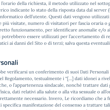
 l’orario della richiesta, il metodo utilizzato nel sotto
rico indicante lo stato della risposta data dal server (
informatico dell’utente. Questi dati vengono utilizzati
 più visitate, numero di visitatori per fascia oraria o
rretto funzionamento, per identificare anomalie e/o a
potrebbero essere utilizzati per l’accertamento di re
atici ai danni del Sito o di terzi; salva questa eventuali
rsonali
be verificarsi un conferimento di suoi Dati Personali 
 del Regolamento, testualmente i “[…] dati idonei a rivel
iche, o l’appartenenza sindacale, nonché trattare dati 
ca, dati relativi alla salute o alla vita sessuale o all
trettamente necessario. Invero, Le ricordiamo che a fr
di specifica manifestazione del consenso a trattare ta