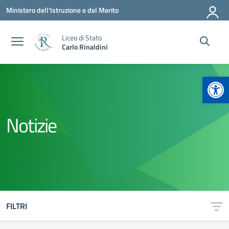
Vai ai contenuti
Vai al menu di navigazione
Vai al footer
Ministero dell'Istruzione e del Merito
Liceo di Stato
Carlo Rinaldini
Apr
Notizie
FILTRI