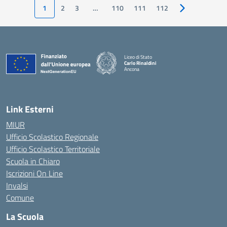
1
2
3
…
110
111
112
Pagina success
Liceo di Stato
Carlo Rinaldini
Ancona
— Visita la pagina iniziale della scuola
Link Esterni
MIUR
Ufficio Scolastico Regionale
Ufficio Scolastico Territoriale
Scuola in Chiaro
Iscrizioni On Line
Invalsi
Comune
La Scuola