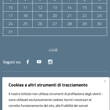
10
11
12
13
14
15
16
17
18
19
20
21
22
23
24
25
26
27
28
29
30
31
Agosto 2026
« Lug
Seguici su:
Indirizzo:
Via Canale 1, Ancona
Centralino:
071 204723
Email:
anpc010006@istruzione.it
Cookies e altri strumenti di tracciamento
Posta elettronica certificata (PEC):
anpc010006@pec.istruzione.it
Il nostro Istituto non utilizza strumenti di profilazione degli utenti -
Codice fiscale: 93020970427
sono utilizzati esclusivamente cookies tecnici necessari al
Codice meccanografico:
ANPC010006
corretto funzionamento del sito, alla fruibilità dei servizi
Codice unico di fatturazione (CUF): UFBE6V