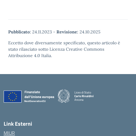
Pubblicato:
24.11.2023
-
Revisione:
24.10.2025
Eccetto dove diversamente specificato, questo articolo è
stato rilasciato sotto Licenza Creative Commons
Attribuzione 4.0 Italia.
Liceo di Stato
Carlo Rinaldini
Ancona
— Visita la pagina iniziale della scuola
Link Esterni
MIUR