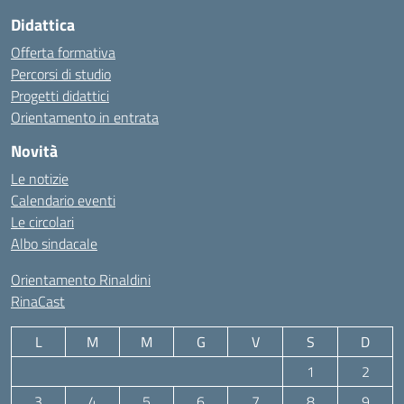
Didattica
Offerta formativa
Percorsi di studio
Progetti didattici
Orientamento in entrata
Novità
Le notizie
Calendario eventi
Le circolari
Albo sindacale
Orientamento Rinaldini
RinaCast
L
M
M
G
V
S
D
1
2
3
4
5
6
7
8
9