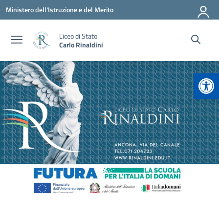
Vai ai contenuti
Vai al menu di navigazione
Vai al footer
Ministero dell'Istruzione e del Merito
Liceo di Stato
Carlo Rinaldini
Apr