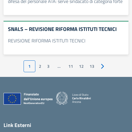
difesa del personale ATA: serve sindacato di categoria forte
SNALS – REVISIONE RIFORMA ISTITUTI TECNICI
REVISIONE RIFORMA ISTITUTI TECNICI
1
2
3
…
11
12
13
Pagina successiv
Liceo di Stato
Carlo Rinaldini
Ancona
— Visita la pagina iniziale della scuola
Link Esterni