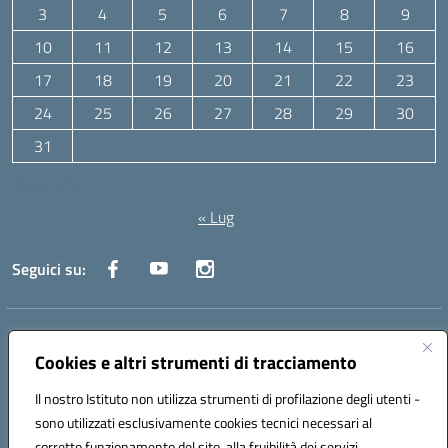
3
4
5
6
7
8
9
10
11
12
13
14
15
16
17
18
19
20
21
22
23
24
25
26
27
28
29
30
31
Agosto 2026
« Lug
Seguici su:
Indirizzo:
Via Canale 1, Ancona
Centralino:
071 204723
Email:
anpc010006@istruzione.it
Cookies e altri strumenti di tracciamento
Posta elettronica certificata (PEC):
anpc010006@pec.istruzione.it
Il nostro Istituto non utilizza strumenti di profilazione degli utenti -
Codice fiscale: 93020970427
sono utilizzati esclusivamente cookies tecnici necessari al
Codice meccanografico:
ANPC010006
corretto funzionamento del sito, alla fruibilità dei servizi