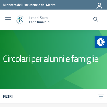
Vai ai contenuti
Vai al menu di navigazione
Vai al footer
Ministero dell'Istruzione e del Merito
Liceo di Stato
Carlo Rinaldini
Apr
Circolari per alunni e famiglie
FILTRI