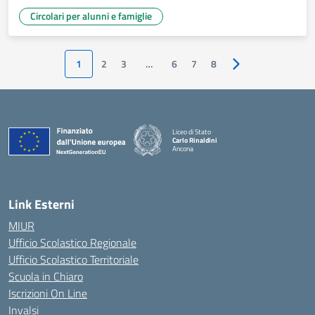
Circolari per alunni e famiglie
1
2
3
…
6
7
8
Pagina successiva
Liceo di Stato
Carlo Rinaldini
Ancona
— Visita la pagina iniziale della scuola
Link Esterni
MIUR
Ufficio Scolastico Regionale
Ufficio Scolastico Territoriale
Scuola in Chiaro
Iscrizioni On Line
Invalsi