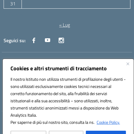
31
Agosto 2026
« Lug
Seguici su:
Indirizzo:
Via Canale 1, Ancona
Centralino:
071 204723
Email:
anpc010006@istruzione.it
Cookies e altri strumenti di tracciamento
Posta elettronica certificata (PEC):
anpc010006@pec.istruzione.it
Il nostro Istituto non utilizza strumenti di profilazione degli utenti -
Codice fiscale: 93020970427
sono utilizzati esclusivamente cookies tecnici necessari al
Codice meccanografico:
ANPC010006
corretto funzionamento del sito, alla fruibilità dei servizi
Codice unico di fatturazione (CUF): UFBE6V
istituzionali e alla sua accessibilità – sono utilizzati, inoltre,
strumenti statistici anonimizzati messi a disposizione da Web
Analytics Italia.
Hosting & Powered by 3D Solution S.r.l.
Per saperne di più sul nostro sito, consulta la ns.
Cookie Policy.
Concept & Design by Designers Italia