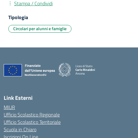
Stampa / Condividi
Tipologia
Circolari per alunni e famiglie
Liceo di Stato
Carlo Rinaldini
Ancona
— Visita la pagina iniziale della scuola
Link Esterni
MIUR
Ufficio Scolastico Regionale
Ufficio Scolastico Territoriale
Scuola in Chiaro
Iscrizioni On Line