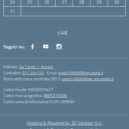
24
25
26
27
28
29
30
31
Agosto 2026
« Lug
Seguici su:
Indirizzo:
Via Canale 1, Ancona
Centralino:
071 204723
Email:
anpc010006@istruzione.it
Posta elettronica certificata (PEC):
anpc010006@pec.istruzione.it
Codice fiscale: 93020970427
Codice meccanografico:
ANPC010006
Codice unico di fatturazione (CUF): UFBE6V
Hosting & Powered by 3D Solution S.r.l.