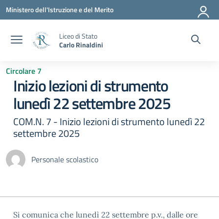
Vai ai contenuti
Vai al menu di navigazione
Vai al footer
Ministero dell'Istruzione e del Merito
Liceo di Stato
Carlo Rinaldini
Circolare 7
Inizio lezioni di strumento
lunedì 22 settembre 2025
COM.N. 7 - Inizio lezioni di strumento lunedì 22
settembre 2025
Personale scolastico
Si comunica che lunedì 22 settembre p.v., dalle ore