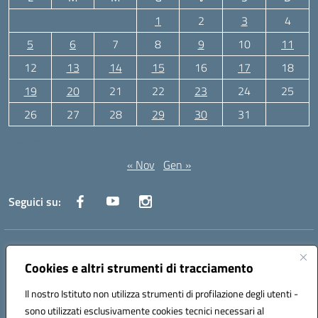
1
2
3
4
5
6
7
8
9
10
11
12
13
14
15
16
17
18
19
20
21
22
23
24
25
26
27
28
29
30
31
Dicembre 2022
« Nov
Gen »
Seguici su:
Indirizzo:
Via Canale 1, Ancona
Centralino:
071 204723
Email:
anpc010006@istruzione.it
Cookies e altri strumenti di tracciamento
Posta elettronica certificata (PEC):
anpc010006@pec.istruzione.it
Il nostro Istituto non utilizza strumenti di profilazione degli utenti -
Codice fiscale: 93020970427
sono utilizzati esclusivamente cookies tecnici necessari al