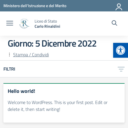
Vai ai contenuti
Vai al menu di navigazione
Vai al footer
Ministero dell'Istruzione e del Merito
Liceo di Stato
Carlo Rinaldini
Giorno:
5 Dicembre 2022
Apr
Stampa / Condividi
FILTRI
Hello world!
Welcome to WordPress. This is your first post. Edit or
delete it, then start writing!