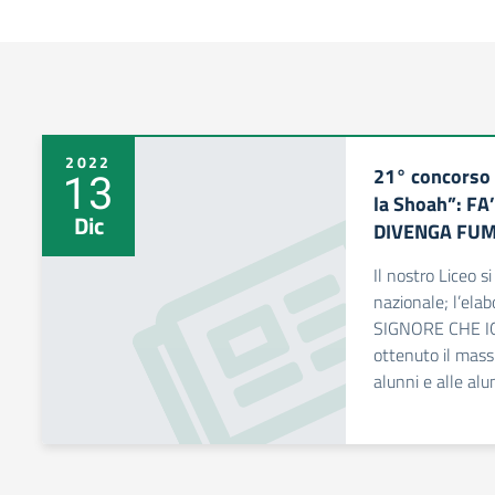
2022
21° concorso 
13
la Shoah”: F
Dic
DIVENGA FUMO
Il nostro Liceo s
nazionale; l’elab
SIGNORE CHE I
ottenuto il mass
alunni e alle alu