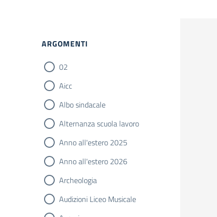
Filtri
ARGOMENTI
02
Aicc
Albo sindacale
Alternanza scuola lavoro
Anno all'estero 2025
Anno all'estero 2026
Archeologia
Audizioni Liceo Musicale