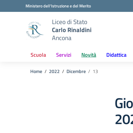
Vai ai contenuti
Vai al menu di navigazione
Vai al footer
Ministero dell'Istruzione e del Merito
Liceo di Stato
Carlo Rinaldini
Ancona
Scuola
Servizi
Novità
Didattica
Home
2022
Dicembre
13
Gi
20