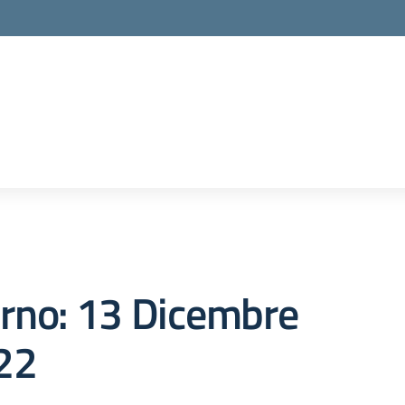
orno:
13 Dicembre
22