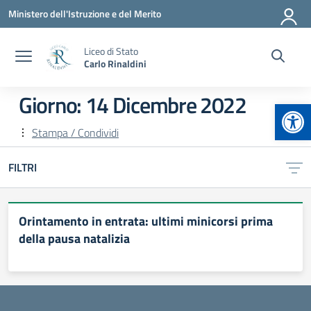
Vai ai contenuti
Vai al menu di navigazione
Vai al footer
Ministero dell'Istruzione e del Merito
Liceo di Stato
Carlo Rinaldini
Giorno:
14 Dicembre 2022
Apr
Stampa / Condividi
FILTRI
Orintamento in entrata: ultimi minicorsi prima
della pausa natalizia