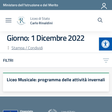
Vai ai contenuti
Vai al menu di navigazione
Vai al footer
Ministero dell'Istruzione e del Merito
Liceo di Stato
Carlo Rinaldini
Giorno:
1 Dicembre 2022
Apr
Stampa / Condividi
FILTRI
Liceo Musicale: programma delle attività invernali
Liceo di Stato