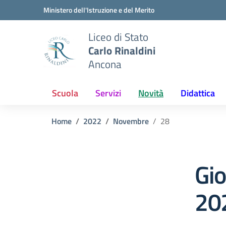
Vai ai contenuti
Vai al menu di navigazione
Vai al footer
Ministero dell'Istruzione e del Merito
Liceo di Stato
Carlo Rinaldini
Ancona
Scuola
Servizi
Novità
Didattica
Home
2022
Novembre
28
Gi
20