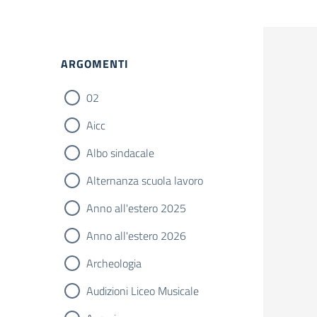
Filtri
ARGOMENTI
02
Aicc
Albo sindacale
Alternanza scuola lavoro
Anno all'estero 2025
Anno all'estero 2026
Archeologia
Audizioni Liceo Musicale