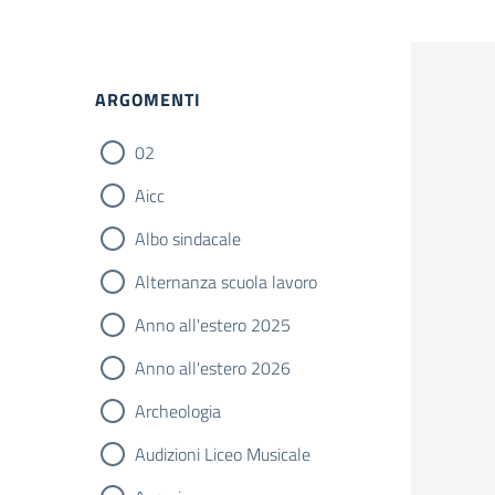
Filtri
ARGOMENTI
02
Aicc
Albo sindacale
Alternanza scuola lavoro
Anno all'estero 2025
Anno all'estero 2026
Archeologia
Audizioni Liceo Musicale