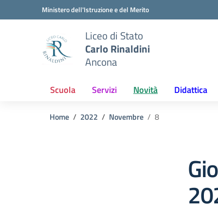
Vai ai contenuti
Vai al menu di navigazione
Vai al footer
Ministero dell'Istruzione e del Merito
Liceo di Stato
Carlo Rinaldini
Ancona
Scuola
Servizi
Novità
Didattica
Home
2022
Novembre
8
Gi
20