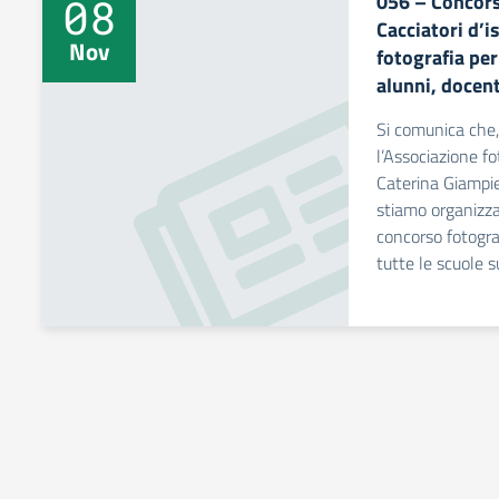
056 – Concors
08
Cacciatori d’is
Nov
fotografia per 
alunni, docent
Si comunica che,
l’Associazione f
Caterina Giampier
stiamo organizza
concorso fotograf
tutte le scuole s