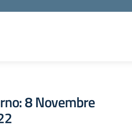
orno:
8 Novembre
22