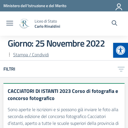
Vai ai contenuti
Vai al menu di navigazione
Vai al footer
Ministero dell'Istruzione e del Merito
Liceo di Stato
Carlo Rinaldini
Giorno:
25 Novembre 2022
Apr
Stampa / Condividi
FILTRI
CACCIATORI DI ISTANTI 2023 Corso di fotografia e
concorso fotografico
Sono aperte le iscrizioni e si possono già inviare le foto alla
seconda edizione del concorso fotografico Cacciatori
d’istanti, aperto a tutte le scuole superiori della provincia di