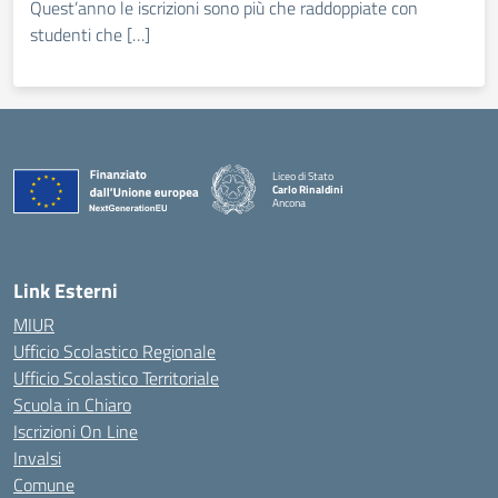
Quest’anno le iscrizioni sono più che raddoppiate con
studenti che […]
Liceo di Stato
Carlo Rinaldini
Ancona
— Visita la pagina iniziale della scuola
Link Esterni
MIUR
Ufficio Scolastico Regionale
Ufficio Scolastico Territoriale
Scuola in Chiaro
Iscrizioni On Line
Invalsi
Comune