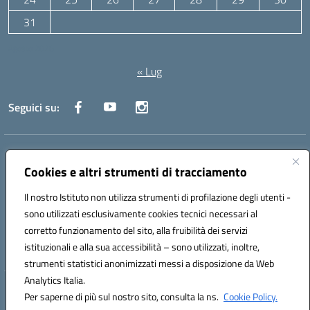
31
Agosto 2026
« Lug
Seguici su:
Indirizzo:
Via Canale 1, Ancona
Centralino:
071 204723
Email:
anpc010006@istruzione.it
Cookies e altri strumenti di tracciamento
Posta elettronica certificata (PEC):
anpc010006@pec.istruzione.it
Il nostro Istituto non utilizza strumenti di profilazione degli utenti -
Codice fiscale: 93020970427
sono utilizzati esclusivamente cookies tecnici necessari al
Codice meccanografico:
ANPC010006
corretto funzionamento del sito, alla fruibilità dei servizi
Codice unico di fatturazione (CUF): UFBE6V
istituzionali e alla sua accessibilità – sono utilizzati, inoltre,
strumenti statistici anonimizzati messi a disposizione da Web
Analytics Italia.
Hosting & Powered by 3D Solution S.r.l.
Per saperne di più sul nostro sito, consulta la ns.
Cookie Policy.
Concept & Design by Designers Italia