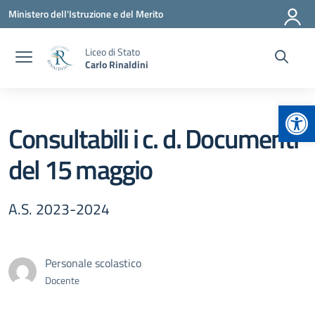
Vai ai contenuti
Vai al menu di navigazione
Vai al footer
Ministero dell'Istruzione e del Merito
Liceo di Stato
Carlo Rinaldini
Apr
Consultabili i c. d. Documenti
del 15 maggio
A.S. 2023-2024
Personale scolastico
Docente