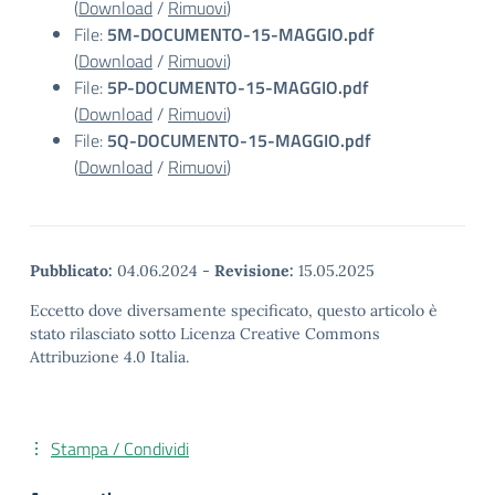
(
Download
/
Rimuovi
)
File:
5M-DOCUMENTO-15-MAGGIO.pdf
(
Download
/
Rimuovi
)
File:
5P-DOCUMENTO-15-MAGGIO.pdf
(
Download
/
Rimuovi
)
File:
5Q-DOCUMENTO-15-MAGGIO.pdf
(
Download
/
Rimuovi
)
Pubblicato:
04.06.2024
-
Revisione:
15.05.2025
Eccetto dove diversamente specificato, questo articolo è
stato rilasciato sotto Licenza Creative Commons
Attribuzione 4.0 Italia.
Stampa / Condividi