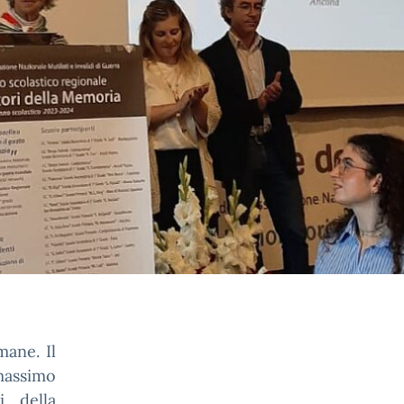
ane. Il
 massimo
i della