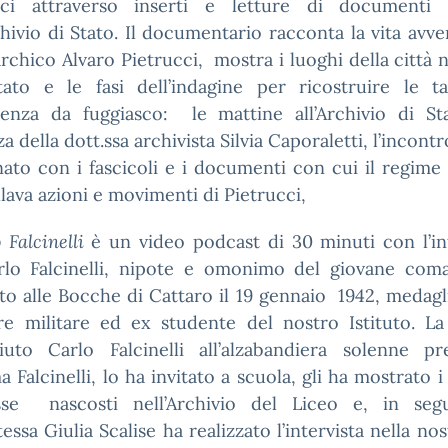
cci attraverso inserti e letture di documenti uf
chivio di Stato. Il documentario racconta la vita avv
archico Alvaro Pietrucci, mostra i luoghi della città n
tato e le fasi dell’indagine per ricostruire le t
stenza da fuggiasco: le mattine all’Archivio di Sta
a della dott.ssa archivista Silvia Caporaletti, l’incont
nato con i fascicoli e i documenti con cui il regime 
lava azioni e movimenti di Pietrucci,
 Falcinelli
è un
video podcast di 30 minuti con l’in
arlo Falcinelli, nipote e omonimo del giovane com
to alle Bocche di Cattaro il 19 gennaio 1942, m
edagl
ore militare ed ex studente del nostro Istituto. L
iuto Carlo Falcinelli all’alzabandiera solenne pr
 Falcinelli, lo ha invitato a scuola, gli ha mostrato i 
sse nascosti nell’Archivio del Liceo e, in segu
essa Giulia Scalise ha realizzato l’intervista nella nos