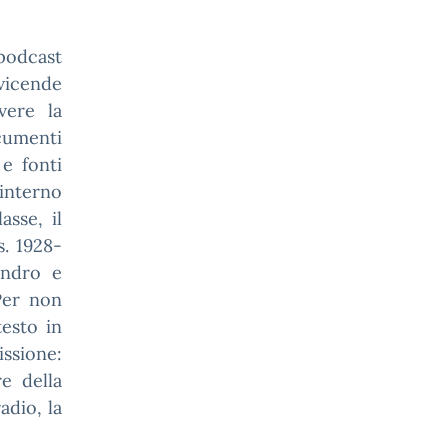
 podcast
vicende
vere la
ocumenti
 e fonti
’interno
asse, il
s. 1928-
andro e
Per non
testo in
issione:
re della
adio, la