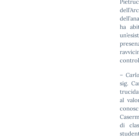
Pietru
dell’Ar
dell’an
ha abi
un’esi
presenz
ravvici
control
–
Carlo
sig. C
trucida
al val
conosc
Caserma
di cla
student