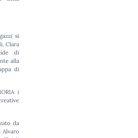
azzi si
i, Clara
pide di
ente
alla
tappa
di
ORIA i
creative
zzato da
i Alvaro