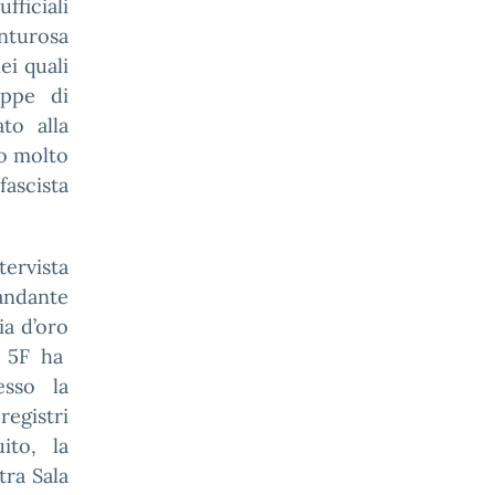
ficiali
enturosa
ei quali
appe di
to alla
ro molto
fascista
tervista
andante
ia d’oro
a 5F ha
esso la
registri
ito, la
tra Sala