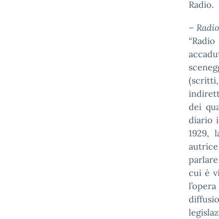
Radio.
–
Radio
“Radio
accadu
scenegg
(scritt
indiret
dei qua
diario 
1929, 
autric
parlare
cui è v
l’opera
diffusi
legisla