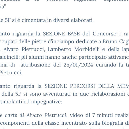
a”
se 5F si è cimentata in diversi elaborati.
anto riguarda la SEZIONE BASE del Concorso i rag
ccupati delle
pietre d’inciampo dedicate a Bruno Cagl
, Alvaro Pietrucci, Lamberto Morbidelli e della l
a
alcinelli; gli alunni hanno anche partecipato attivam
nia di attribuzione del 25/01/2024 curando
la 
Pietrucci.
uanto riguarda la SEZIONE PERCORSI DELLA MEM
 della 5F si sono avventurati in due rielaborazioni 
timolanti ed impegnative:
e carte di Alvaro Pietrucci
, video di 7 minuti reali
 componenti della classe incentrato sulla biografia d