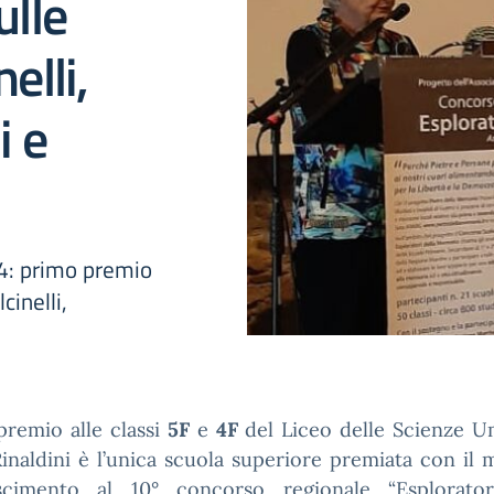
ulle
elli,
i e
4: primo premio
cinelli,
premio alle classi
5F
e
4F
del Liceo delle Scienze Um
inaldini è l’unica scuola superiore premiata con il
scimento al 10° concorso regionale “Esplorator