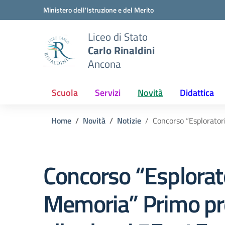
Vai ai contenuti
Vai al menu di navigazione
Vai al footer
Ministero dell'Istruzione e del Merito
Liceo di Stato
Carlo Rinaldini
Ancona
Scuola
Servizi
Novità
Didattica
Home
Novità
Notizie
Concorso “Esploratori
Concorso “Esplorato
Memoria” Primo p