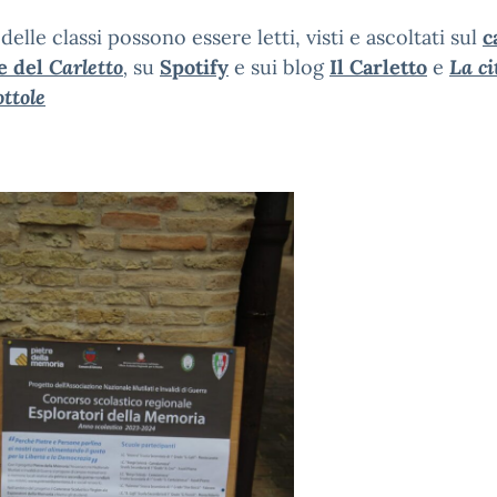
 delle classi possono essere letti, visti e ascoltati sul
c
e del
Carletto
,
su
Spotify
e sui blog
Il Carletto
e
La ci
ottole