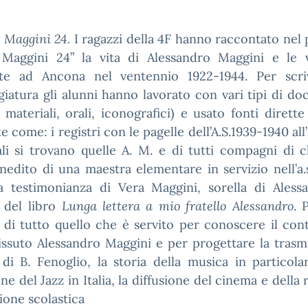
 Maggini 24.
I ragazzi della 4F hanno raccontato nel
 Maggini 24” la vita di Alessandro Maggini e le 
te ad Ancona nel ventennio 1922-1944.
Per scri
iatura gli alunni hanno lavorato con vari tipi di d
i, materiali, orali, iconografici) e usato fonti dirette
te come: i registri con le pagelle dell’A.S.1939-1940 all
li si trovano quelle A. M. e di tutti compagni di cl
inedito di una maestra elementare in servizio nell’a.
la testimonianza di Vera Maggini, sorella di Aless
e del libro
Lunga lettera a mio fratello Alessandro
. 
 di tutto quello che è servito per conoscere il con
issuto Alessandro Maggini e per progettare la trasm
 di B. Fenoglio, la storia della musica in particola
one del Jazz in Italia, la diffusione del cinema e della r
zione scolastica