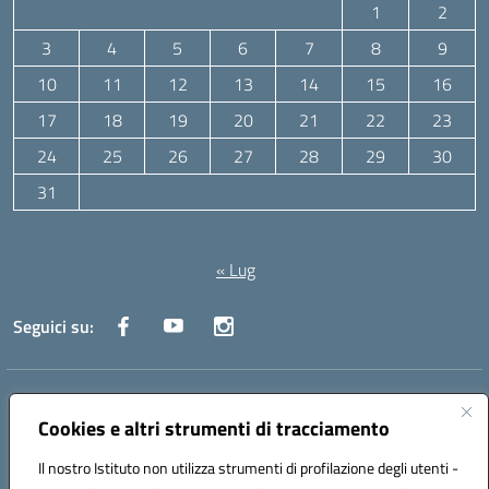
1
2
3
4
5
6
7
8
9
10
11
12
13
14
15
16
17
18
19
20
21
22
23
24
25
26
27
28
29
30
31
Agosto 2026
« Lug
Seguici su:
Indirizzo:
Via Canale 1, Ancona
Centralino:
071 204723
Email:
anpc010006@istruzione.it
Cookies e altri strumenti di tracciamento
Posta elettronica certificata (PEC):
anpc010006@pec.istruzione.it
Il nostro Istituto non utilizza strumenti di profilazione degli utenti -
Codice fiscale: 93020970427