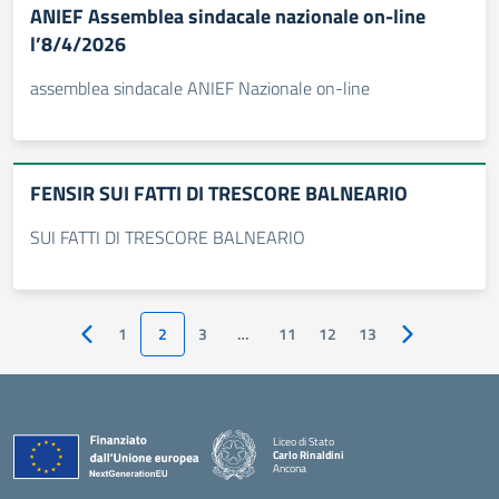
ANIEF Assemblea sindacale nazionale on-line
l’8/4/2026
assemblea sindacale ANIEF Nazionale on-line
FENSIR SUI FATTI DI TRESCORE BALNEARIO
SUI FATTI DI TRESCORE BALNEARIO
1
2
3
…
11
12
13
Pagina precedente
Pagina succes
Liceo di Stato
Carlo Rinaldini
Ancona
— Visita la pagina iniziale della scuola