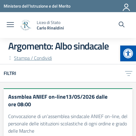
Vai ai contenuti
Vai al menu di navigazione
Vai al footer
Ministero dell'Istruzione e del Merito
Liceo di Stato
Carlo Rinaldini
Argomento: Albo sindacale
Apr
Stampa / Condividi
FILTRI
Assmblea ANIEF on-line13/05/2026 dalle
ore 08:00
Convocazione di un’assemblea sindacale ANIEF on-line, del
personale delle istituzioni scolastiche di ogni ordine e grado
delle Marche