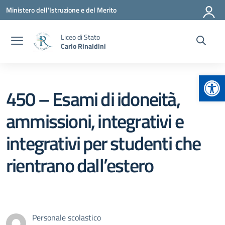
Vai ai contenuti
Vai al menu di navigazione
Vai al footer
Ministero dell'Istruzione e del Merito
Liceo di Stato
Carlo Rinaldini
Apr
450 – Esami di idoneità,
ammissioni, integrativi e
integrativi per studenti che
rientrano dall’estero
Personale scolastico