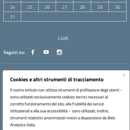
24
25
26
27
28
29
30
31
Agosto 2026
« Lug
Seguici su:
Indirizzo:
Via Canale 1, Ancona
Centralino:
071 204723
Email:
anpc010006@istruzione.it
Cookies e altri strumenti di tracciamento
Posta elettronica certificata (PEC):
anpc010006@pec.istruzione.it
Il nostro Istituto non utilizza strumenti di profilazione degli utenti -
Codice fiscale: 93020970427
sono utilizzati esclusivamente cookies tecnici necessari al
Codice meccanografico:
ANPC010006
corretto funzionamento del sito, alla fruibilità dei servizi
Codice unico di fatturazione (CUF): UFBE6V
istituzionali e alla sua accessibilità – sono utilizzati, inoltre,
strumenti statistici anonimizzati messi a disposizione da Web
Analytics Italia.
Hosting & Powered by 3D Solution S.r.l.