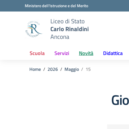
Vai ai contenuti
Vai al menu di navigazione
Vai al footer
Ministero dell'Istruzione e del Merito
Liceo di Stato
Carlo Rinaldini
Ancona
Scuola
Servizi
Novità
Didattica
Home
2026
Maggio
15
Gi