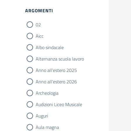
Filtri
ARGOMENTI
02
Aicc
Albo sindacale
Alternanza scuola lavoro
Anno all'estero 2025
Anno all'estero 2026
Archeologia
Audizioni Liceo Musicale
Auguri
Aula magna