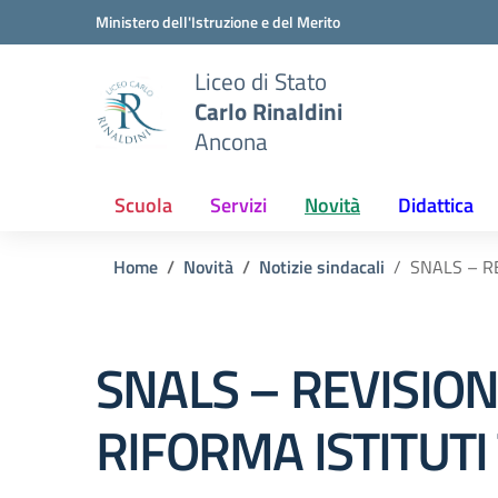
Vai ai contenuti
Vai al menu di navigazione
Vai al footer
Ministero dell'Istruzione e del Merito
Liceo di Stato
Carlo Rinaldini
Ancona
Scuola
Servizi
Novità
Didattica
Home
Novità
Notizie sindacali
SNALS – RE
SNALS – REVISIO
RIFORMA ISTITUTI