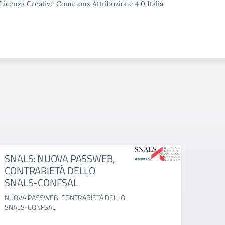
o Licenza Creative Commons Attribuzione 4.0 Italia.
SNALS: NUOVA PASSWEB,
CISL:
CONTRARIETÀ DELLO
della
SNALS-CONFSAL
servi
NUOVA PASSWEB: CONTRARIETÀ DELLO
present
SNALS-CONFSAL
sciogli
servizi