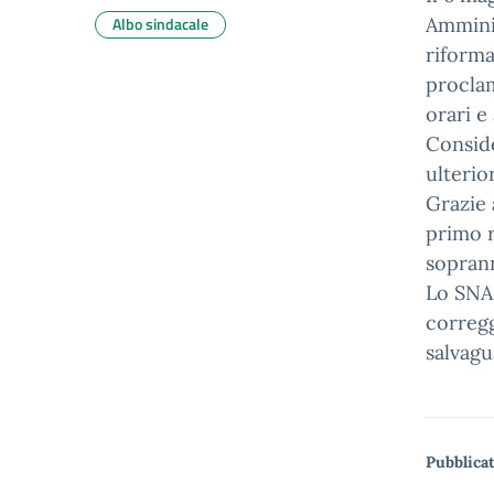
Albo sindacale
Amminis
riforma
proclam
orari e
Conside
ulterior
Grazie 
primo r
soprann
Lo SNAL
corregg
salvagu
Pubblicat