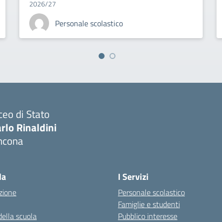
2026/27
Personale scolastico
ceo di Stato
rlo Rinaldini
ncona
Visita la pagina iniziale della scuola
la
I Servizi
zione
Personale scolastico
Famiglie e studenti
della scuola
Pubblico interesse