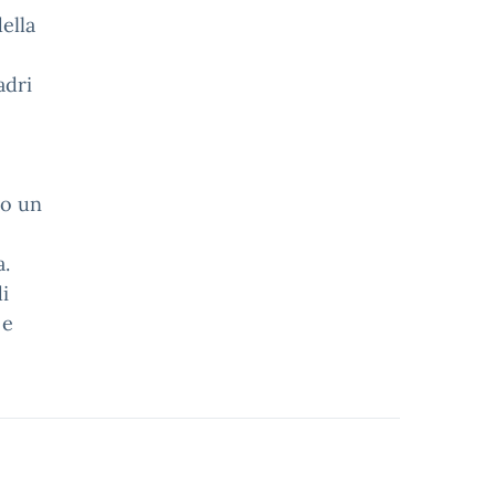
ella
adri
to un
a.
i
 e