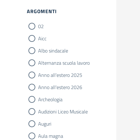
Filtri
ARGOMENTI
02
Aicc
Albo sindacale
Alternanza scuola lavoro
Anno all'estero 2025
Anno all'estero 2026
Archeologia
Audizioni Liceo Musicale
Auguri
Aula magna