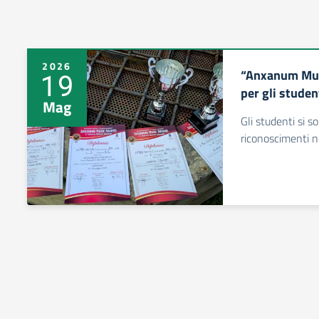
2026
“Anxanum Mus
19
per gli studen
Mag
Gli studenti si s
riconoscimenti n