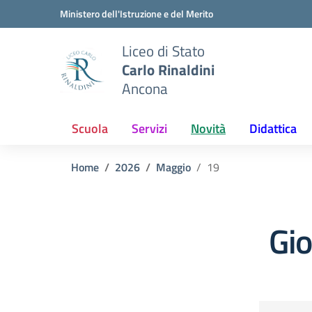
Vai ai contenuti
Vai al menu di navigazione
Vai al footer
Ministero dell'Istruzione e del Merito
Liceo di Stato
Carlo Rinaldini
Ancona
Scuola
Servizi
Novità
Didattica
Home
2026
Maggio
19
Gi