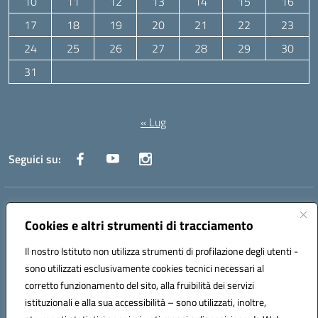
10
11
12
13
14
15
16
17
18
19
20
21
22
23
24
25
26
27
28
29
30
31
Agosto 2026
« Lug
Seguici su:
Indirizzo:
Via Canale 1, Ancona
Centralino:
071 204723
Email:
anpc010006@istruzione.it
Cookies e altri strumenti di tracciamento
Posta elettronica certificata (PEC):
anpc010006@pec.istruzione.it
Il nostro Istituto non utilizza strumenti di profilazione degli utenti -
Codice fiscale: 93020970427
sono utilizzati esclusivamente cookies tecnici necessari al
Codice meccanografico:
ANPC010006
corretto funzionamento del sito, alla fruibilità dei servizi
Codice unico di fatturazione (CUF): UFBE6V
istituzionali e alla sua accessibilità – sono utilizzati, inoltre,