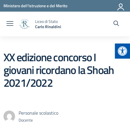
Vai ai contenuti
Vai al menu di navigazione
Vai al footer
Ministero dell'Istruzione e del Merito
Liceo di Stato
Carlo Rinaldini
Apr
XX edizione concorso I
giovani ricordano la Shoah
2021/2022
Personale scolastico
Docente