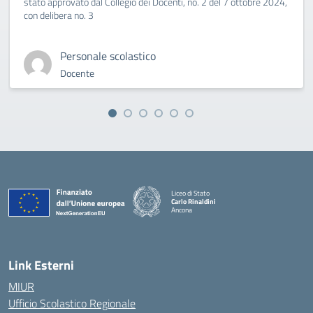
stato approvato dal Collegio dei Docenti, no. 2 del 7 ottobre 2024,
con delibera no. 3
Personale scolastico
Docente
Liceo di Stato
Carlo Rinaldini
Ancona
— Visita la pagina iniziale della scuola
Link Esterni
MIUR
Ufficio Scolastico Regionale