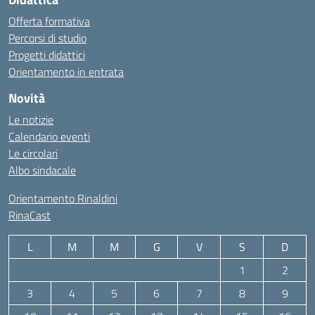
Offerta formativa
Percorsi di studio
Progetti didattici
Orientamento in entrata
Novità
Le notizie
Calendario eventi
Le circolari
Albo sindacale
Orientamento Rinaldini
RinaCast
L
M
M
G
V
S
D
1
2
3
4
5
6
7
8
9