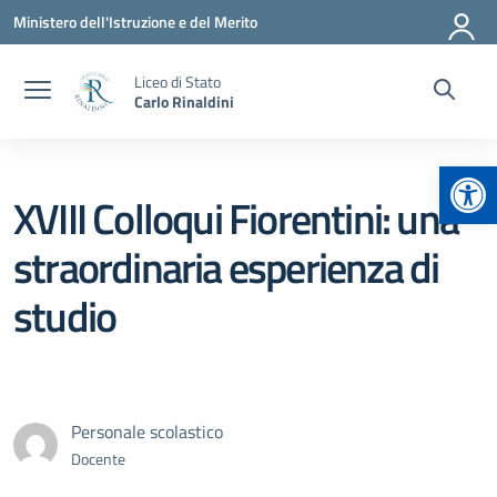
Vai ai contenuti
Vai al menu di navigazione
Vai al footer
Ministero dell'Istruzione e del Merito
Liceo di Stato
Carlo Rinaldini
Apr
XVIII Colloqui Fiorentini: una
straordinaria esperienza di
studio
Personale scolastico
Docente