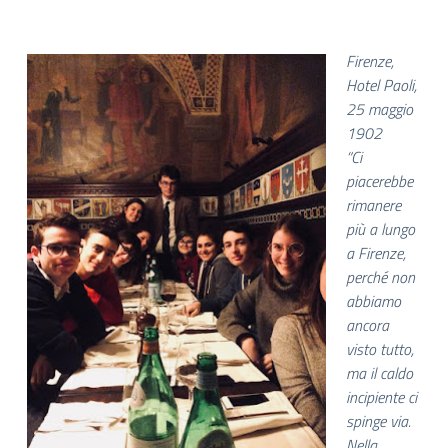
Firenze,
Hotel Paoli,
25 maggio
1902
“Ci
piacerebbe
rimanere
più a lungo
a Firenze,
perché non
abbiamo
ancora
visto tutto,
ma il caldo
incipiente ci
spinge via.
Nella