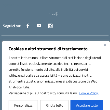
Agosto 2026
« Lug
Seguici su:
Indirizzo:
Via Canale 1, Ancona
Centralino:
071 204723
Email:
anpc010006@istruzione.it
Cookies e altri strumenti di tracciamento
Posta elettronica certificata (PEC):
anpc010006@pec.istruzione.it
Il nostro Istituto non utilizza strumenti di profilazione degli utenti -
Codice fiscale: 93020970427
sono utilizzati esclusivamente cookies tecnici necessari al
Codice meccanografico:
ANPC010006
corretto funzionamento del sito, alla fruibilità dei servizi
Codice unico di fatturazione (CUF): UFBE6V
istituzionali e alla sua accessibilità – sono utilizzati, inoltre,
strumenti statistici anonimizzati messi a disposizione da Web
Analytics Italia.
Hosting & Powered by 3D Solution S.r.l.
Per saperne di più sul nostro sito, consulta la ns.
Cookie Policy.
Concept & Design by Designers Italia
Personalizza
Rifiuta tutto
Accettare tutto