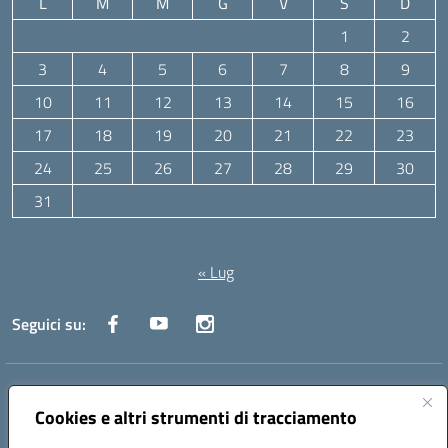
L
M
M
G
V
S
D
1
2
3
4
5
6
7
8
9
10
11
12
13
14
15
16
17
18
19
20
21
22
23
24
25
26
27
28
29
30
31
Agosto 2026
« Lug
Seguici su:
Indirizzo:
Via Canale 1, Ancona
Centralino:
071 204723
Email:
anpc010006@istruzione.it
Cookies e altri strumenti di tracciamento
Posta elettronica certificata (PEC):
anpc010006@pec.istruzione.it