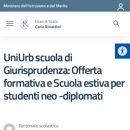
Vai ai contenuti
Vai al menu di navigazione
Vai al footer
Ministero dell'Istruzione e del Merito
Liceo di Stato
Carlo Rinaldini
Apr
UniUrb scuola di
Giurisprudenza: Offerta
formativa e Scuola estiva per
studenti neo -diplomati
Personale scolastico