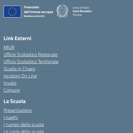
Liceo di Stato
Carlo Rinaldini
Ancona
— Visita la pagina iniziale della scuola
Link Esterni
MIUR
Ufficio Scolastico Regionale
Ufficio Scolastico Territoriale
Scuola in Chiaro
Iscrizioni On Line
Invalsi
Comune
La Scuola
Presentazione
I luoghi
I numeri della scuola
Le carte della scuola