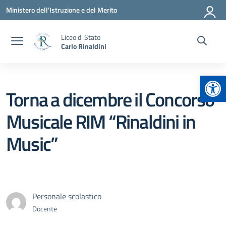
Vai ai contenuti
Vai al menu di navigazione
Vai al footer
Ministero dell'Istruzione e del Merito
Liceo di Stato
Carlo Rinaldini
Apr
Torna a dicembre il Concorso
Musicale RIM “Rinaldini in
Music”
Personale scolastico
Docente