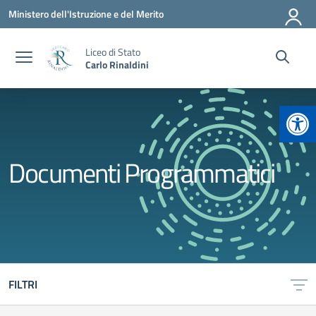
Vai ai contenuti
Vai al menu di navigazione
Vai al footer
Ministero dell'Istruzione e del Merito
Liceo di Stato
Carlo Rinaldini
Apr
Documenti Programmatici
FILTRI