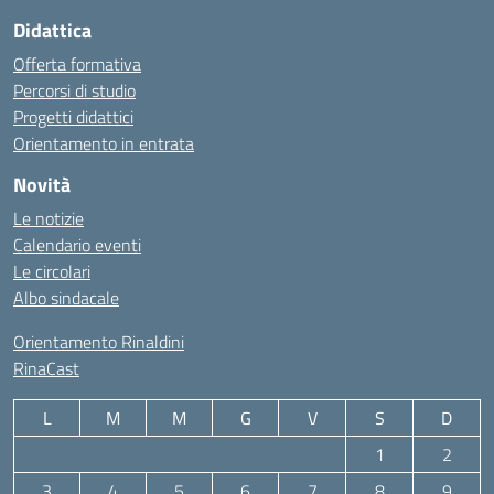
Didattica
Offerta formativa
Percorsi di studio
Progetti didattici
Orientamento in entrata
Novità
Le notizie
Calendario eventi
Le circolari
Albo sindacale
Orientamento Rinaldini
RinaCast
L
M
M
G
V
S
D
1
2
3
4
5
6
7
8
9