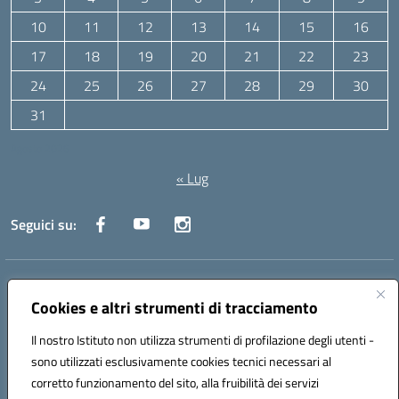
10
11
12
13
14
15
16
17
18
19
20
21
22
23
24
25
26
27
28
29
30
31
Agosto 2026
« Lug
Seguici su:
Indirizzo:
Via Canale 1, Ancona
Centralino:
071 204723
Email:
anpc010006@istruzione.it
Cookies e altri strumenti di tracciamento
Posta elettronica certificata (PEC):
anpc010006@pec.istruzione.it
Il nostro Istituto non utilizza strumenti di profilazione degli utenti -
Codice fiscale: 93020970427
sono utilizzati esclusivamente cookies tecnici necessari al
Codice meccanografico:
ANPC010006
corretto funzionamento del sito, alla fruibilità dei servizi
Codice unico di fatturazione (CUF): UFBE6V