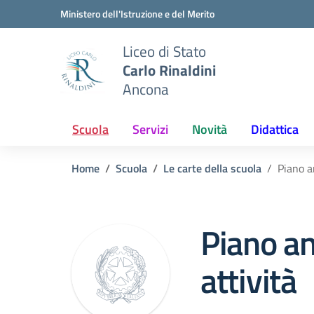
Vai ai contenuti
Vai al menu di navigazione
Vai al footer
Ministero dell'Istruzione e del Merito
Liceo di Stato
Carlo Rinaldini
Ancona
Scuola
Servizi
Novità
Didattica
Home
Scuola
Le carte della scuola
Piano a
Piano an
attività