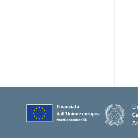
Li
Ca
A
— 