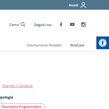
Accedi
Cerca
Seguici su:
Apr
Orientamento Rinaldini
RinaCast
Stampa / Condividi
ipologia
Documento Programmatico