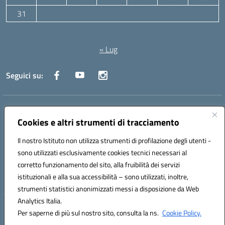
31
Agosto 2026
« Lug
Seguici su:
Indirizzo:
Via Canale 1, Ancona
Centralino:
071 204723
Email:
anpc010006@istruzione.it
Cookies e altri strumenti di tracciamento
Posta elettronica certificata (PEC):
anpc010006@pec.istruzione.it
Il nostro Istituto non utilizza strumenti di profilazione degli utenti -
Codice fiscale: 93020970427
sono utilizzati esclusivamente cookies tecnici necessari al
Codice meccanografico:
ANPC010006
corretto funzionamento del sito, alla fruibilità dei servizi
Codice unico di fatturazione (CUF): UFBE6V
istituzionali e alla sua accessibilità – sono utilizzati, inoltre,
strumenti statistici anonimizzati messi a disposizione da Web
Analytics Italia.
Hosting & Powered by 3D Solution S.r.l.
Per saperne di più sul nostro sito, consulta la ns.
Cookie Policy.
Concept & Design by Designers Italia