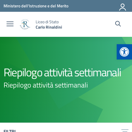
Vai ai contenuti
Vai al menu di navigazione
Vai al footer
Ministero dell'Istruzione e del Merito
Liceo di Stato
Carlo Rinaldini
Apr
Riepilogo attività settimanali
Riepilogo attività settimanali
FILTRI