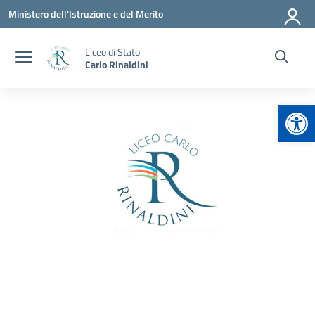
Vai ai contenuti
Vai al menu di navigazione
Vai al footer
Ministero dell'Istruzione e del Merito
Liceo di Stato
Carlo Rinaldini
Apr