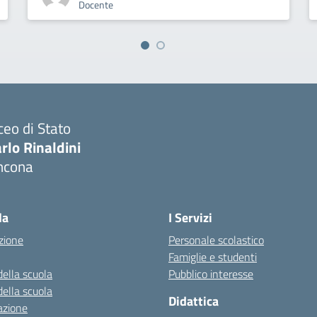
Docente
ceo di Stato
rlo Rinaldini
ncona
Visita la pagina iniziale della scuola
la
I Servizi
zione
Personale scolastico
Famiglie e studenti
della scuola
Pubblico interesse
della scuola
Didattica
azione