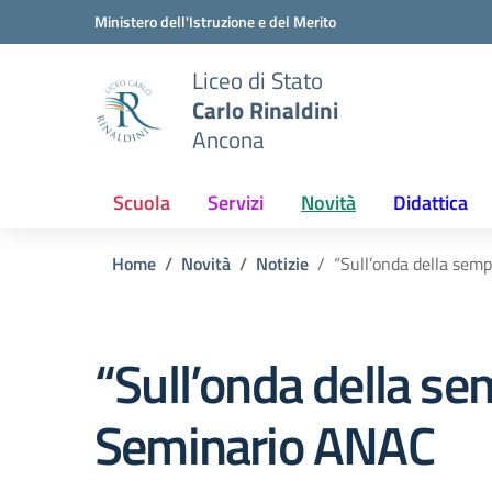
Vai ai contenuti
Vai al menu di navigazione
Vai al footer
Ministero dell'Istruzione e del Merito
Liceo di Stato
Carlo Rinaldini
Ancona
Scuola
Servizi
Novità
Didattica
Home
Novità
Notizie
“Sull’onda della sem
“Sull’onda della se
Seminario ANAC