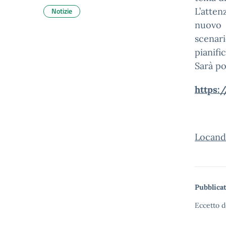
Notizie
L’atte
nuovo 
scenari
pianifi
Sarà po
https
Locand
Pubblicat
Eccetto d