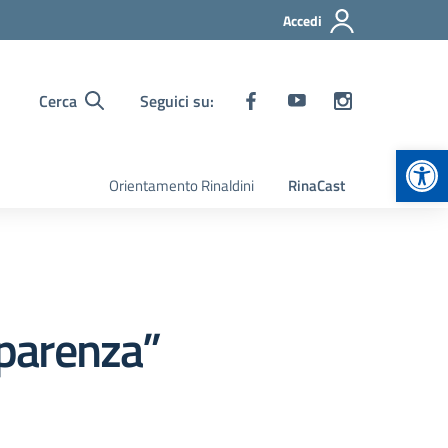
Accedi
Cerca
Seguici su:
Apr
Orientamento Rinaldini
RinaCast
sparenza”