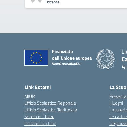
Docente
Li
Ca
A
— 
Link Esterni
La Scuo
MIUR
Presenta
Ufficio Scolastico Regionale
I luoghi
Ufficio Scolastico Territoriale
I numeri 
Scuola in Chiaro
Le carte 
Iscrizioni On Line
Organizz