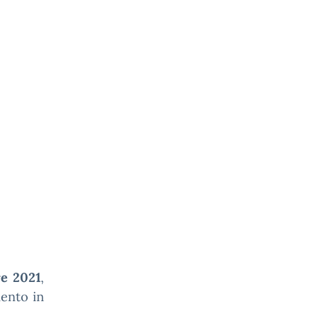
re 2021
,
mento in