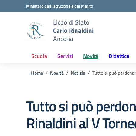
Vai ai contenuti
Vai al menu di navigazione
Vai al footer
Ministero dell'Istruzione e del Merito
Liceo di Stato
Carlo Rinaldini
Ancona
Scuola
Servizi
Novità
Didattica
Home
Novità
Notizie
Tutto si può perdonare
Tutto si può perdonar
Rinaldini al V Torn