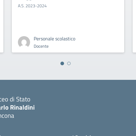
A.S. 2023-2024
Personale scolastico
Docente
ceo di Stato
rlo Rinaldini
ncona
Visita la pagina iniziale della scuola