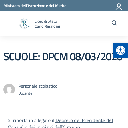
Vai ai contenuti
Vai al menu di navigazione
Vai al footer
Ministero dell'Istruzione e del Merito
Liceo di Stato
Carlo Rinaldini
Apr
SCUOLE: DPCM 08/03/2020
Personale scolastico
Docente
Si riporta in allegato il
Decreto del Presidente del
Consiglio dei ministri dell’8 marzo
.