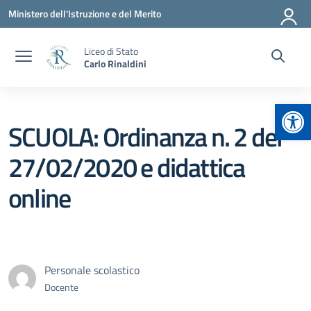
Vai ai contenuti
Vai al menu di navigazione
Vai al footer
Ministero dell'Istruzione e del Merito
Liceo di Stato
Carlo Rinaldini
Apr
SCUOLA: Ordinanza n. 2 del
27/02/2020 e didattica
online
Personale scolastico
Docente