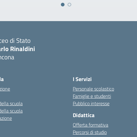
ceo di Stato
rlo Rinaldini
ncona
Visita la pagina iniziale della scuola
la
I Servizi
zione
Personale scolastico
Famiglie e studenti
della scuola
Pubblico interesse
della scuola
Didattica
azione
Offerta formativa
Percorsi di studio