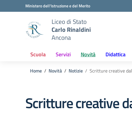
Vai ai contenuti
Vai al menu di navigazione
Vai al footer
Ministero dell'Istruzione e del Merito
Liceo di Stato
Carlo Rinaldini
Ancona
Scuola
Servizi
Novità
Didattica
Home
Novità
Notizie
Scritture creative da
Scritture creative d