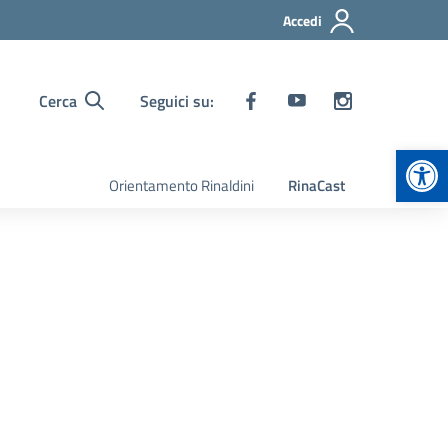
Accedi
Cerca
Seguici su:
Apr
Orientamento Rinaldini
RinaCast