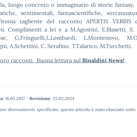
la, luogo concreto o immaginario di storie fantasy, t
tiche, sentimentali, fantascientifiche, sovrannatur
l’ironia tagliente del racconto APERTIS VERBIS d
ni. Complimenti a lei e a M.Agostini, E.Blasetti, S.
ese, G.Fringuelli,L.Lombardi, L.Montenovo, M.O
ni, A.Schettini, C. Serafino, T.Talarico, M.Turchetti.
loro racconti. Buona lettura sul
Rinaldini News!
o:
16.05.2017
-
Revisione:
25.02.2024
ove diversamente specificato, questo articolo è stato rilasciato sott