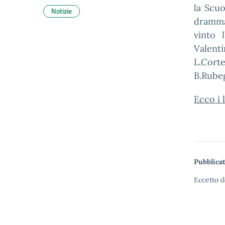
la Scuo
Notizie
dramma
vinto 
Valenti
L.Cort
B.Rubeg
Ecco i 
Pubblicat
Eccetto d