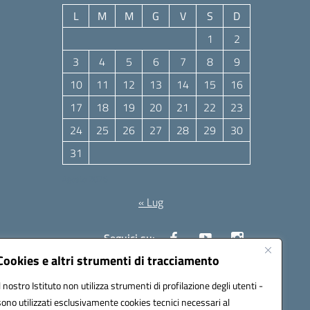
L
M
M
G
V
S
D
1
2
3
4
5
6
7
8
9
10
11
12
13
14
15
16
17
18
19
20
21
22
23
24
25
26
27
28
29
30
31
Agosto 2026
« Lug
Seguici su:
Cookies e altri strumenti di tracciamento
Il nostro Istituto non utilizza strumenti di profilazione degli utenti -
10006@pec.istruzione.it
sono utilizzati esclusivamente cookies tecnici necessari al