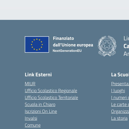
Li
Ca
A
— 
Link Esterni
La Scuo
MIUR
Presenta
Ufficio Scolastico Regionale
I luoghi
Ufficio Scolastico Territoriale
I numeri 
Scuola in Chiaro
Le carte 
Iscrizioni On Line
Organizz
Invalsi
La storia
Comune