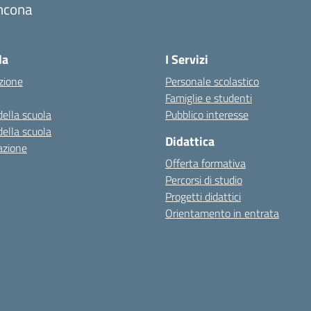
ncona
Visita la pagina iniziale della scuola
la
I Servizi
zione
Personale scolastico
Famiglie e studenti
della scuola
Pubblico interesse
della scuola
Didattica
azione
Offerta formativa
Percorsi di studio
Progetti didattici
Orientamento in entrata