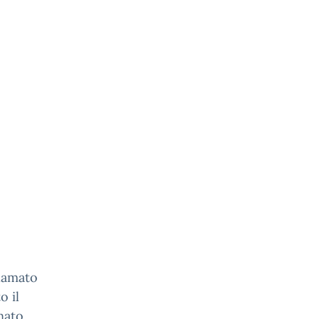
lamato
o il
nato,