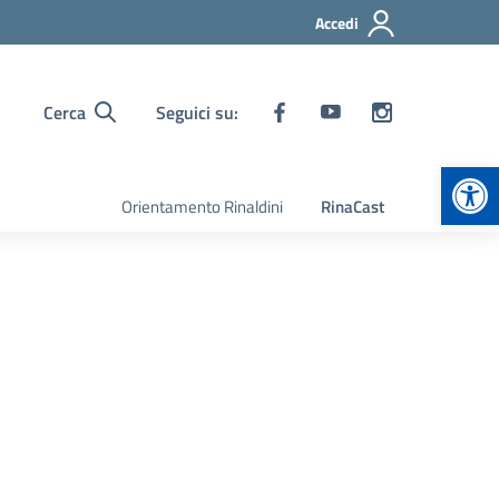
Accedi
Cerca
Seguici su:
Apr
Orientamento Rinaldini
RinaCast