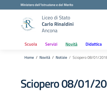
Vai ai contenuti
Vai al menu di navigazione
Vai al footer
Ministero dell'Istruzione e del Merito
Liceo di Stato
Carlo Rinaldini
Ancona
Scuola
Servizi
Novità
Didattica
Home
Novità
Notizie
Sciopero 08/01/2018 
Sciopero 08/01/201