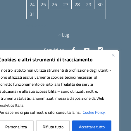
24
25
26
27
28
29
30
31
Agosto 2026
« Lug
Seguici su:
Cookies e altri strumenti di tracciamento
Il nostro Istituto non utilizza strumenti di profilazione degli utenti -
10006@pec.istruzione.it
sono utilizzati esclusivamente cookies tecnici necessari al
corretto funzionamento del sito, alla fruibilità dei servizi
istituzionali e alla sua accessibilità – sono utilizzati, inoltre,
strumenti statistici anonimizzati messi a disposizione da Web
Analytics Italia.
Per saperne di più sul nostro sito, consulta la ns.
Cookie Policy.
Personalizza
Rifiuta tutto
Accettare tutto