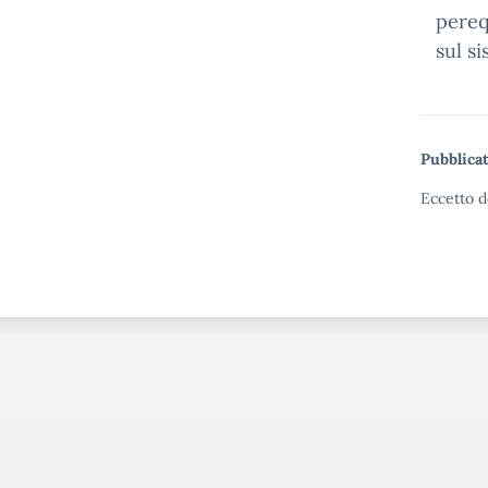
pereq
sul s
Pubblicat
Eccetto d