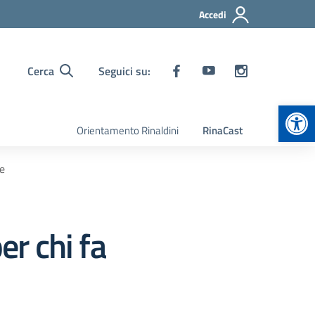
Accedi
Cerca
Seguici su:
Apr
Orientamento Rinaldini
RinaCast
he
r chi fa