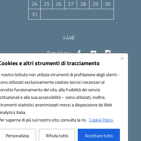
24
25
26
27
28
29
30
31
Agosto 2026
« Lug
Seguici su:
Cookies e altri strumenti di tracciamento
Il nostro Istituto non utilizza strumenti di profilazione degli utenti -
10006@pec.istruzione.it
sono utilizzati esclusivamente cookies tecnici necessari al
corretto funzionamento del sito, alla fruibilità dei servizi
istituzionali e alla sua accessibilità – sono utilizzati, inoltre,
strumenti statistici anonimizzati messi a disposizione da Web
Analytics Italia.
Per saperne di più sul nostro sito, consulta la ns.
Cookie Policy.
Personalizza
Rifiuta tutto
Accettare tutto