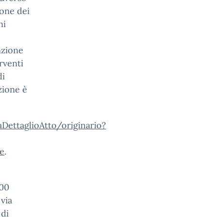
ione dei
ni
nzione
rventi
di
zione è
aDettaglioAtto/originario?
e
.
000
via
 di