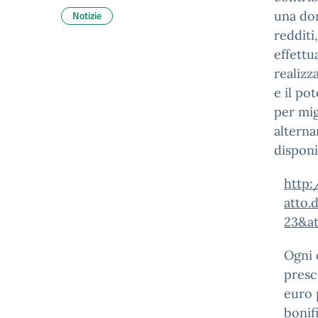
Notizie
una don
redditi
effettu
realizz
e il po
per mig
alterna
disponi
http:
atto.
23&at
Ogni 
presc
euro 
bonif