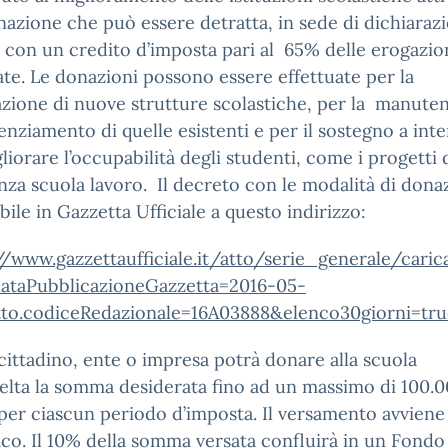
azione che può essere detratta, in sede di dichiaraz
, con un credito d’imposta pari al 65% delle erogazio
ate. Le donazioni possono essere effettuate per la
azione di nuove strutture scolastiche, per la manute
tenziamento di quelle esistenti e per il sostegno a inte
liorare l’occupabilità degli studenti, come i progetti 
nza scuola lavoro. Il decreto con le modalità di dona
bile in Gazzetta Ufficiale a questo indirizzo:
//www.gazzettaufficiale.it/atto/serie_generale/caric
dataPubblicazioneGazzetta=2016-05-
to.codiceRedazionale=16A03888&elenco30giorni=tru
cittadino, ente o impresa potrà donare alla scuola
elta la somma desiderata fino ad un massimo di 100.
per ciascun periodo d’imposta. Il versamento avviene 
ico. Il 10% della somma versata confluirà in un Fondo