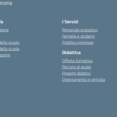
ncona
Visita la pagina iniziale della scuola
la
I Servizi
zione
Personale scolastico
Famiglie e studenti
della scuola
Pubblico interesse
della scuola
Didattica
azione
Offerta formativa
Percorsi di studio
Progetti didattici
Orientamento in entrata