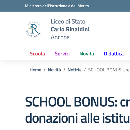
Vai ai contenuti
Vai al menu di navigazione
Vai al footer
Ministero dell'Istruzione e del Merito
Liceo di Stato
Carlo Rinaldini
Ancona
Scuola
Servizi
Novità
Didattica
Home
Novità
Notizie
SCHOOL BONUS: credito
SCHOOL BONUS: cred
donazioni alle istit