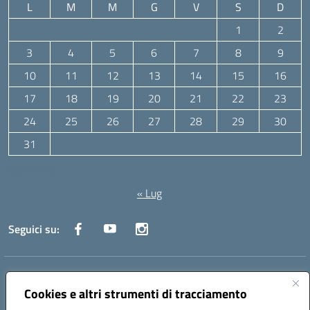
L
M
M
G
V
S
D
1
2
3
4
5
6
7
8
9
10
11
12
13
14
15
16
17
18
19
20
21
22
23
24
25
26
27
28
29
30
31
Agosto 2026
« Lug
Seguici su:
Indirizzo:
Via Canale 1, Ancona
Centralino:
071 204723
Email:
anpc010006@istruzione.it
Cookies e altri strumenti di tracciamento
Posta elettronica certificata (PEC):
anpc010006@pec.istruzione.it