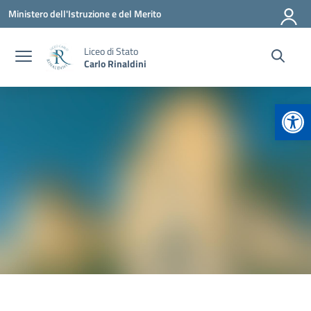
Vai ai contenuti
Vai al menu di navigazione
Vai al footer
Ministero dell'Istruzione e del Merito
Liceo di Stato
Carlo Rinaldini
Apr