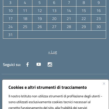
3
4
5
6
7
8
9
10
11
12
13
14
15
16
17
18
19
20
21
22
23
24
25
26
27
28
29
30
31
Agosto 2026
« Lug
Seguici su:
Indirizzo:
Via Canale 1, Ancona
Centralino:
071 204723
Email:
anpc010006@istruzione.it
Cookies e altri strumenti di tracciamento
Posta elettronica certificata (PEC):
anpc010006@pec.istruzione.it
Il nostro Istituto non utilizza strumenti di profilazione degli utenti -
Codice fiscale: 93020970427
sono utilizzati esclusivamente cookies tecnici necessari al
Codice meccanografico:
ANPC010006
corretto funzionamento del sito, alla fruibilità dei servizi