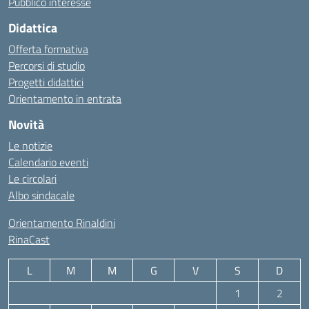
Pubblico interesse
Didattica
Offerta formativa
Percorsi di studio
Progetti didattici
Orientamento in entrata
Novità
Le notizie
Calendario eventi
Le circolari
Albo sindacale
Orientamento Rinaldini
RinaCast
L
M
M
G
V
S
D
1
2