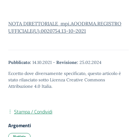
N
OTA DIRETTORIALE mpi.AOODRMA.REGISTRO
UFFICIALE(U).0020754.13-10-2021
Pubblicato:
14.10.2021
-
Revisione:
25.02.2024
Eccetto dove diversamente specificato, questo articolo è
stato rilasciato sotto Licenza Creative Commons
Attribuzione 4.0 Italia.
Stampa / Condividi
Argomenti
Notizie