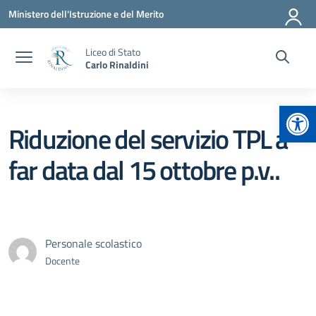
Vai ai contenuti
Vai al menu di navigazione
Vai al footer
Ministero dell'Istruzione e del Merito
Liceo di Stato
Carlo Rinaldini
Apr
Riduzione del servizio TPL a
far data dal 15 ottobre p.v..
Personale scolastico
Docente