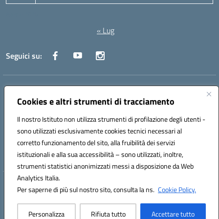
Agosto 2026
« Lug
Seguici su:
Indirizzo:
Via Canale 1, Ancona
Centralino:
071 204723
Email:
anpc010006@istruzione.it
Cookies e altri strumenti di tracciamento
Posta elettronica certificata (PEC):
anpc010006@pec.istruzione.it
Il nostro Istituto non utilizza strumenti di profilazione degli utenti -
Codice fiscale: 93020970427
sono utilizzati esclusivamente cookies tecnici necessari al
Codice meccanografico:
ANPC010006
corretto funzionamento del sito, alla fruibilità dei servizi
Codice unico di fatturazione (CUF): UFBE6V
istituzionali e alla sua accessibilità – sono utilizzati, inoltre,
strumenti statistici anonimizzati messi a disposizione da Web
Analytics Italia.
Hosting & Powered by 3D Solution S.r.l.
Per saperne di più sul nostro sito, consulta la ns.
Cookie Policy.
Concept & Design by Designers Italia
Personalizza
Rifiuta tutto
Accettare tutto