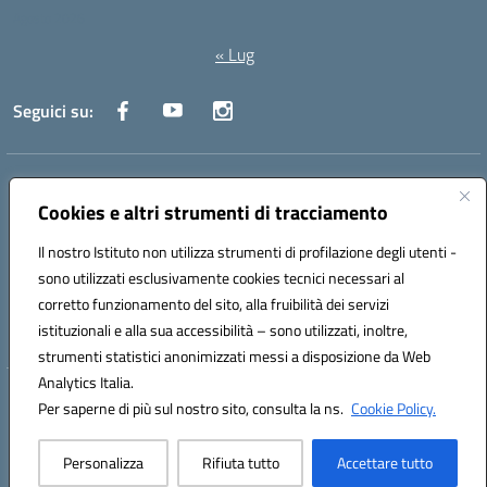
Agosto 2026
« Lug
Seguici su:
Indirizzo:
Via Canale 1, Ancona
Centralino:
071 204723
Email:
anpc010006@istruzione.it
Cookies e altri strumenti di tracciamento
Posta elettronica certificata (PEC):
anpc010006@pec.istruzione.it
Il nostro Istituto non utilizza strumenti di profilazione degli utenti -
Codice fiscale: 93020970427
sono utilizzati esclusivamente cookies tecnici necessari al
Codice meccanografico:
ANPC010006
corretto funzionamento del sito, alla fruibilità dei servizi
Codice unico di fatturazione (CUF): UFBE6V
istituzionali e alla sua accessibilità – sono utilizzati, inoltre,
strumenti statistici anonimizzati messi a disposizione da Web
Analytics Italia.
Hosting & Powered by 3D Solution S.r.l.
Per saperne di più sul nostro sito, consulta la ns.
Cookie Policy.
Concept & Design by Designers Italia
Personalizza
Rifiuta tutto
Accettare tutto