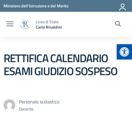
Vai ai contenuti
Vai al menu di navigazione
Vai al footer
Ministero dell'Istruzione e del Merito
Liceo di Stato
Carlo Rinaldini
Apr
RETTIFICA CALENDARIO
ESAMI GIUDIZIO SOSPESO
Personale scolastico
Docente