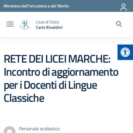
Vai ai contenuti
Vai al menu di navigazione
Vai al footer
Ministero dell'Istruzione e del Merito
Liceo di Stato
Carlo Rinaldini
Apr
RETE DEI LICEI MARCHE:
Incontro di aggiornamento
per i Docenti di Lingue
Classiche
Personale scolastico