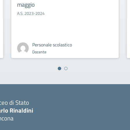
maggio
A.S. 2023-2024
Personale scolastico
Docente
ceo di Stato
rlo Rinaldini
ncona
Visita la pagina iniziale della scuola