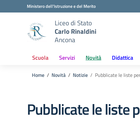
Vai ai contenuti
Vai al menu di navigazione
Vai al footer
Ministero dell'Istruzione e del Merito
Liceo di Stato
Carlo Rinaldini
Ancona
Scuola
Servizi
Novità
Didattica
Home
Novità
Notizie
Pubblicate le liste pe
Pubblicate le liste 