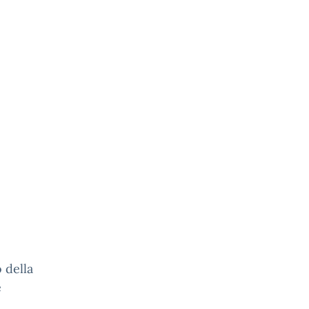
 della
e