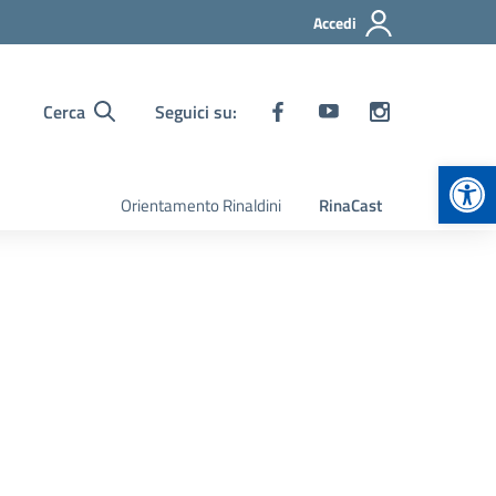
Accedi
Cerca
Seguici su:
Apr
Orientamento Rinaldini
RinaCast