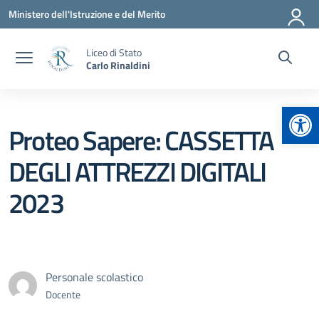
Vai ai contenuti
Vai al menu di navigazione
Vai al footer
Ministero dell'Istruzione e del Merito
Liceo di Stato
Carlo Rinaldini
Apr
Proteo Sapere: CASSETTA
DEGLI ATTREZZI DIGITALI
2023
Personale scolastico
Docente