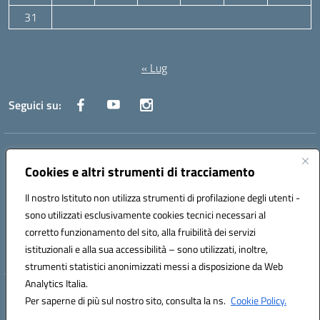
31
Agosto 2026
« Lug
Seguici su:
Indirizzo:
Via Canale 1, Ancona
Centralino:
071 204723
Email:
anpc010006@istruzione.it
Cookies e altri strumenti di tracciamento
Posta elettronica certificata (PEC):
anpc010006@pec.istruzione.it
Il nostro Istituto non utilizza strumenti di profilazione degli utenti -
Codice fiscale: 93020970427
sono utilizzati esclusivamente cookies tecnici necessari al
Codice meccanografico:
ANPC010006
corretto funzionamento del sito, alla fruibilità dei servizi
Codice unico di fatturazione (CUF): UFBE6V
istituzionali e alla sua accessibilità – sono utilizzati, inoltre,
strumenti statistici anonimizzati messi a disposizione da Web
Analytics Italia.
Hosting & Powered by 3D Solution S.r.l.
Per saperne di più sul nostro sito, consulta la ns.
Cookie Policy.
Concept & Design by Designers Italia