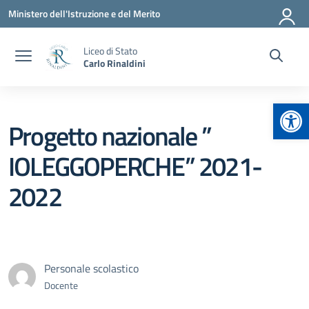
Vai ai contenuti
Vai al menu di navigazione
Vai al footer
Ministero dell'Istruzione e del Merito
Liceo di Stato
Carlo Rinaldini
Apr
Progetto nazionale ”
IOLEGGOPERCHE” 2021-
2022
Personale scolastico
Docente