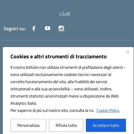
Agosto 2026
« Lug
Seguici su:
Indirizzo:
Via Canale 1, Ancona
Centralino:
071 204723
Email:
anpc010006@istruzione.it
Cookies e altri strumenti di tracciamento
Posta elettronica certificata (PEC):
anpc010006@pec.istruzione.it
Il nostro Istituto non utilizza strumenti di profilazione degli utenti -
Codice fiscale: 93020970427
sono utilizzati esclusivamente cookies tecnici necessari al
Codice meccanografico:
ANPC010006
corretto funzionamento del sito, alla fruibilità dei servizi
Codice unico di fatturazione (CUF): UFBE6V
istituzionali e alla sua accessibilità – sono utilizzati, inoltre,
strumenti statistici anonimizzati messi a disposizione da Web
Analytics Italia.
Hosting & Powered by 3D Solution S.r.l.
Per saperne di più sul nostro sito, consulta la ns.
Cookie Policy.
Concept & Design by Designers Italia
Personalizza
Rifiuta tutto
Accettare tutto