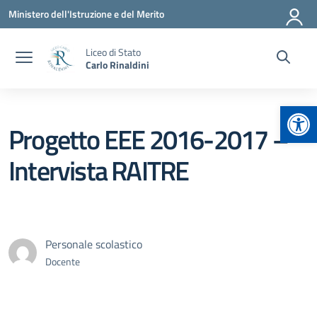
Vai ai contenuti
Vai al menu di navigazione
Vai al footer
Ministero dell'Istruzione e del Merito
Liceo di Stato
Carlo Rinaldini
Apr
Progetto EEE 2016-2017 –
Intervista RAITRE
Personale scolastico
Docente