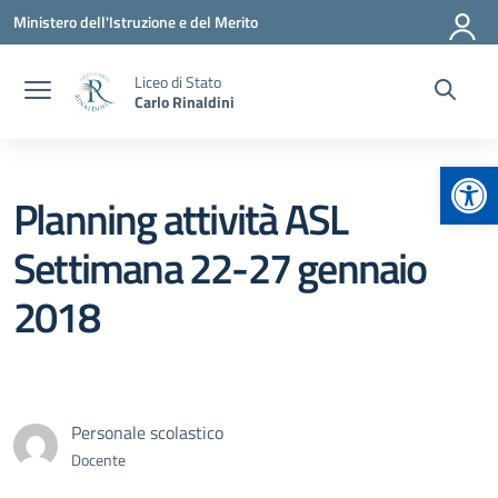
Vai ai contenuti
Vai al menu di navigazione
Vai al footer
Ministero dell'Istruzione e del Merito
Liceo di Stato
Carlo Rinaldini
Apr
Planning attività ASL
Settimana 22-27 gennaio
2018
Personale scolastico
Docente